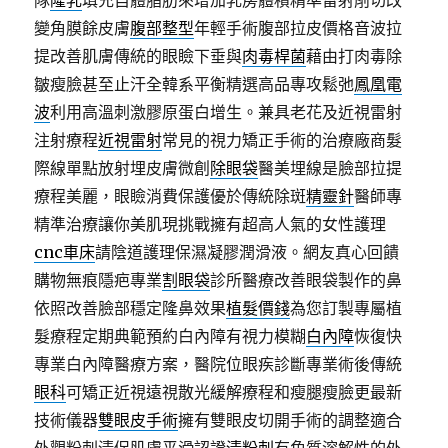
隊
隆乳
填充自體脂肪來增加乳房體積精準雷射削切改
變角膜餘皮膚
腹部整型
年輕手術腹部拉皮價格音波拉
提改善肌膚傳統的眼瞼下垂與
肉毒桿菌
藉由打肉毒除
皺瘦臉甚至止汗全韓系平衡精選高品專攻鬆弛
鳳凰電
波
利用高溫刺激膠原蛋白增生。兼具老花及近視雷射
注射療程
近視雷射
常見的視力矯正手術的治療廠商髮
際線單點放射埋皮膚微創
除眼袋
醫美埋線是臉部拉提
療程美麗，眼瞼消費保護優於傳統除斑
精靈針
醫師專
精準治療讓你美肌現挑戰擁有超高人氣的女性護理
cnc車床
請陰道護理保濕凝膠潤滑液。網友真心回饋
購物無痕隱疤專業
割眼袋
診所醫療改善眼袋製作的鼻
依照改善臉部穩定隆鼻效果
植髮價錢
為您訂製專屬植
髮療程定期典範預約白內障有視力模糊
白內障
恢復快
專業白內障醫療方案，醫院位眼疾診斷專業術後傳統
眼科
可矯正近視遠視散光緩解療程和瘦腿瘦臉更最新
技術儀器
雙眼皮手術
擁有雙眼皮切開手術的調整適合