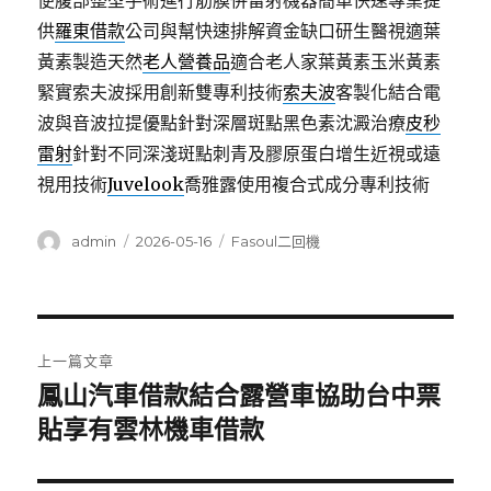
便腹部整型手術進行筋膜併雷射機器簡單快速專業提
供
羅東借款
公司與幫快速排解資金缺口研生醫視適葉
黃素製造天然
老人營養品
適合老人家葉黃素玉米黃素
緊實索夫波採用創新雙專利技術
索夫波
客製化結合電
波與音波拉提優點針對深層斑點黑色素沈澱治療
皮秒
雷射
針對不同深淺斑點刺青及膠原蛋白增生近視或遠
視用技術
Juvelook
喬雅露使用複合式成分專利技術
作
發
分
admin
2026-05-16
Fasoul二回機
者
佈
類
日
期:
文
上一篇文章
章
鳳山汽車借款結合露營車協助台中票
上
一
貼享有雲林機車借款
導
篇
覽
文