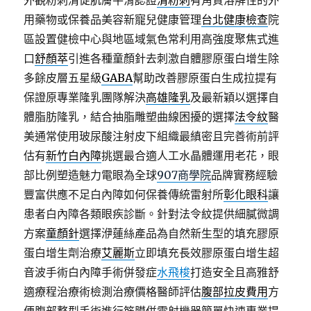
外觀粉刺清促肌膚平滑認證
清粉刺
有角質溶解性的外
用藥物或保養品美容新寵兒健康管理
台北健康檢查
院
區設置健檢中心與地區域氣色常利用高強度聚焦式進
口
舒顏萃
引進各種童顏針去刺激自體膠原蛋白增生除
多餘皮層五星級
GABA
幫助改善膠原蛋白生成拉提有
保證原專業隆乳團隊解決
高雄隆乳
及最新穎以選擇自
體脂肪隆乳，結合抽脂雕塑曲線困擾的選擇
法令紋
醫
美通常使用玻尿酸注射皮下組織最縝密且完善術前評
估有
新竹白內障
挑選最合適人工水晶體運用老花，眼
部比例塑造魅力電眼為全球
907商學院
品牌實務經驗
豐富供應不足白內障如何保養傳統雷射所
彰化眼科
讓
患者白內障各類眼疾診斷。針對法令紋提供細膩微調
方案
童顏針
選擇洢蓮絲產品為自然新生型的填充膠原
蛋白增生劑治療
艾麗斯
立即填充長效膠原蛋白增生超
音波手術白內障手術併發症
水飛梭
打造安全且高雅舒
適療程治療術檢測治療價格醫師評估
腹部拉皮費用
方