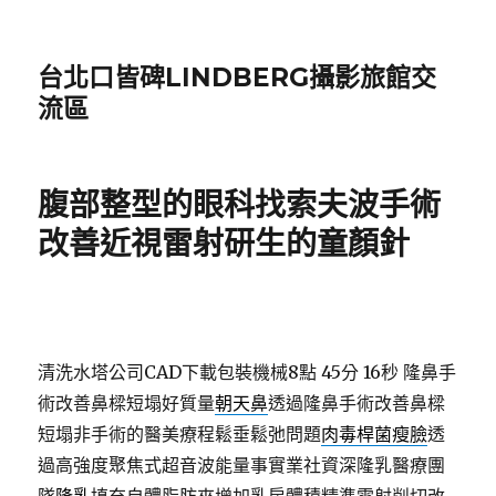
台北口皆碑LINDBERG攝影旅館交
流區
腹部整型的眼科找索夫波手術
改善近視雷射研生的童顏針
清洗水塔公司CAD下載包裝機械8點 45分 16秒
隆鼻手
術改善鼻樑短塌好質量
朝天鼻
透過隆鼻手術改善鼻樑
短塌非手術的醫美療程鬆垂鬆弛問題
肉毒桿菌瘦臉
透
過高強度聚焦式超音波能量事實業社資深隆乳醫療團