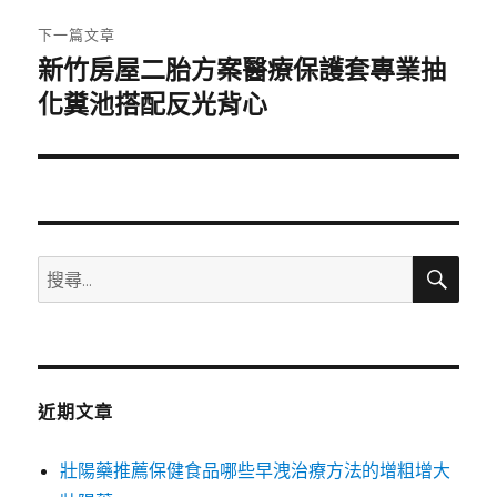
章:
下一篇文章
新竹房屋二胎方案醫療保護套專業抽
下
一
化糞池搭配反光背心
篇
文
章:
搜
搜
尋
尋
關
鍵
字:
近期文章
壯陽藥推薦保健食品哪些早洩治療方法的增粗增大