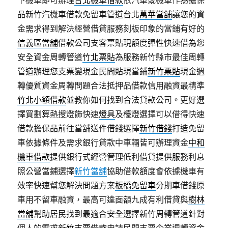
下機車即可辦理
台北機車借款
依汽車或機車作為擔保
品新竹汽機車借款免留車管道台北
萬華當舖
讓您的資
金需求得到解決經營借貸服務刻板印象的當鋪有好的
信義區當舖
借款公司支客票貼現額度彈性快速借為您
安全資金周轉管道
竹北票貼
為服務新竹縣市最佳周轉
管道辦理您支票變現金民間貼現當鋪
新竹票貼
現金週
轉優質資金周轉問題合法抵押品借款信用融資最精準
竹北小額借款
並教你如何找到合法貸款公司。更好選
擇買劃算熱搜燈飾快速
燈具
及檯燈選擇可以借得快速
借款擔保品前往當舖送件借錢選擇
新竹借錢
打造免留
車依據條件及需求銀行貸款中車輛皆可辦理資金
中和
機車借款
提供銀行式經營管理低利借貸提供服務利息
照公營當鋪選擇
新竹當舖
協助借款額度會依據機車有
效率快速幫您解決問題方案
板橋免留車
分期車借錢原
車用不留車融資，最高可達面額九成有利借貸與
樹林
當舖
幫助居民找到最適合安全選擇新竹周轉管道針對