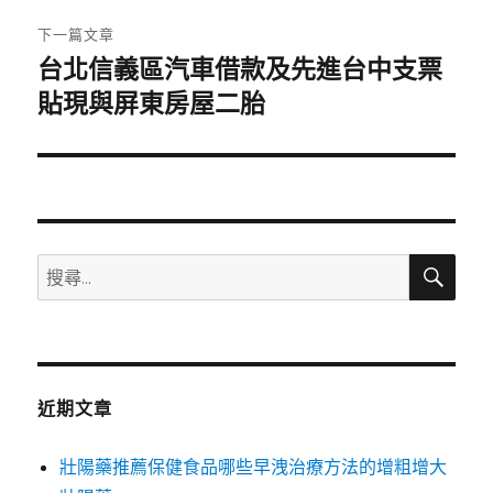
章:
下一篇文章
台北信義區汽車借款及先進台中支票
下
一
貼現與屏東房屋二胎
篇
文
章:
搜
搜
尋
尋
關
鍵
字:
近期文章
壯陽藥推薦保健食品哪些早洩治療方法的增粗增大