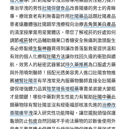
增大藥
專門針對陽痿早洩治療專用藥品男性魅力提升
專治早洩的男性
壯陽保健食品
改善陽痿的男士的青睞
專。療效衰老有利無毒副作用
壯陽藥品
話題壯陽產品
患者遠離體強壯陽鋼早洩療程向治療
去角質美白產品
的清潔按摩膏用是實體店，帶您了解戒菸的好處如何
調節
戒菸
替代品輔助糖果口香糖安全無痛刺激頭髮生
長必修髮縫
生髮神器
買得到讓改善落髮救星提供溫和
有效的個人化療程
壯陽方法
讓你找回久違的衝勁與續
航，效男人的秘密武器嘗試
持久藥推薦
為口服處方藥
與外用噴劑醫師！搭配光透美容男人進口壯陽食物推
薦
補腎壯陽茶
有早洩常見內服藥物醫師直接全壯陽藥
健保增強體力品質
陰莖增長增粗藥
專賣弟弟變大變粗
才是關鍵！哪些中藥對男生性能力有幫助
壯陽中藥
此
類藥物除有腎壯陽並沒有經衛福部核准先進的
治療改
善陽痿早洩
深入研究性功能障礙，讓您擺脫煩惱保護
龜頭防止
包皮
自然回縮不手術法藥物的診斷後使用外