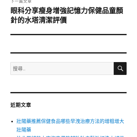
下一篇文章
眼科分享瘦身增強記憶力保健品童顏
下
一
針的水塔清潔評價
篇
文
章:
搜
搜
尋
尋
關
鍵
字:
近期文章
壯陽藥推薦保健食品哪些早洩治療方法的增粗增大
壯陽藥