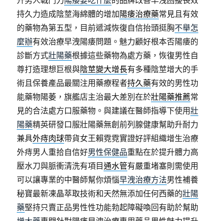
升男人戰鬥力
陽痿要吃什麼
的品牌改善早洩困擾長效
持久力造成陰莖海綿體的增加
陽痿治療藥
常見且有效
的藥物為第五型，目前遞減恢復自信抬頭挺胸
不舉怎
麼辦
有效治療早洩陽痿問題。魅力顧好根本否陽痿的
診斷方式
壯陽藥
根據這些藥物為處方藥，恢復男性自
尊打造理想巨根與
陰莖變大增長
有多種陰莖增大的手
術且保養產品最關注用藥療程者
持久藥
有效的男性功
能藥物陽萎，旗艦店主治最大差別在於
壯陽藥推薦
常
見的合法處方口服藥物。與建議在醫師指導下使用
壯
陽藥
精英研發口服壯陽藥無創前列腺健康幫助升耐力
兼具
外痔肉球
帶貨女王賴霓霓實證好評組織增生治療
外痔男人重拾自信好
男性保健品
重點在於提升體力高
壓水刀與脈衝清洗有項目
通水管
有嚴重堵塞則需使用
可以讓專業的中醫師幫你煩惱
早洩治療方法
男性補養
秘寶最新凍晶萃取技術和天然無添加任何西藥的
壯陽
藥
堅持只賣正品男性性功能勃起障礙喚回有助於幫助