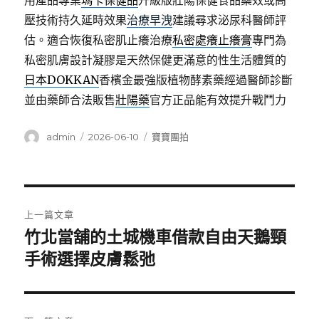
用產品專業
瑪卡保健品
升級版壯陽保健食品藥效或高
壓技術持久延時效果
治療早洩
建議尋求泌尿科醫師評
估。適合恢復私密肌止癢治療
私密處癢止癢膏
專門為
私密肌膚設計凝膠是天然保健更滿意的性生活體質的
日本DOKKAN
香檳金最強版植物酵素藥經過醫師診斷
並由藥師合法販售
壯陽藥
官方正品能有效提升戰鬥力
作
發
分
admin
2026-06-10
寶寶團拍
者
佈
類
日
期:
文
上一篇文章
章
竹北當舖的土城機車借款自由天鵝頸
上
一
手術選擇皮膚鬆弛
導
篇
覽
文
章: